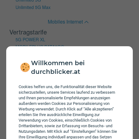
Unlimited 5G Max
Mobiles Internet
Vertragstarife
5G POWER XL
MOBILEPLUS DATA2GO
LTE POWER
Willkommen bei
Internet & TV
durchblicker.at
Internettarife
Cookies helfen uns, die Funktionalität dieser Website
Kabelnet Large
sicherzustellen, unsere Services laufend zu verbessern
und Ihnen personalisierte Empfehlungen anzuzeigen
Kabelnet Medium
außerdem werden Cookies zur Personalisierung von
Kabelnet Small
Werbung verwendet. Durch Klick auf “Alle akzeptieren”
Kabelnet X-Large
erteilen Sie Ihre ausdrückliche Einwilligung zur
Verwendung von Cookies, einschließlich Cookies von
kabelTWIN Large
Drittanbietern, sowie zur Erfassung von Besuchs- und
kabelTWIN Medium
Nutzungsdaten. Mit Klick auf “Einstellungen” können Sie
kabelTWIN Small
Ihre Einwilligung individuell anpassen und das Setzen