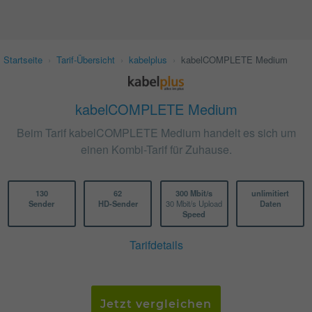
Startseite
›
Tarif-Übersicht
›
kabelplus
›
kabelCOMPLETE Medium
kabelCOMPLETE Medium
Beim Tarif kabelCOMPLETE Medium handelt es sich um
einen Kombi-Tarif für Zuhause.
130
62
300 Mbit/s
unlimitiert
Sender
HD-Sender
30 Mbit/s Upload
Daten
Speed
Tarifdetails
Jetzt vergleichen