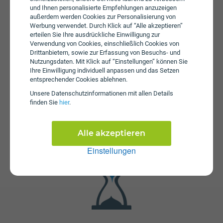
Gebühren von bis zu € 119,90 an. Die Einmalkosten
und Ihnen personalisierte Empfehlungen anzuzeigen
außerdem werden Cookies zur Personalisierung von
können sich durch eine längere Bindungsfrist reduzieren.
Werbung verwendet. Durch Klick auf “Alle akzeptieren”
erteilen Sie Ihre ausdrückliche Einwilligung zur
Verwendung von Cookies, einschließlich Cookies von
Drittanbietern, sowie zur Erfassung von Besuchs- und
Nutzungsdaten. Mit Klick auf “Einstellungen” können Sie
Ihre Einwilligung individuell anpassen und das Setzen
entsprechender Cookies ablehnen.
Unsere Daten­schutz­informationen mit allen Details
finden Sie
hier
.
Fristen
Der Tarif kabelCOMPLETE Medium ist mit 12 Monaten
oder mit 24 Monaten Bindung erhältlich. Die
Alle akzeptieren
Kündigungsfrist beträgt 2 Monate.
Einstellungen