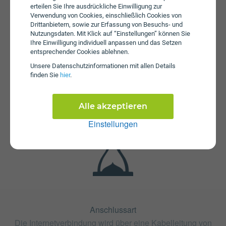
erteilen Sie Ihre ausdrückliche Einwilligung zur
Verwendung von Cookies, einschließlich Cookies von
Drittanbietern, sowie zur Erfassung von Besuchs- und
Nutzungsdaten. Mit Klick auf “Einstellungen” können Sie
Ihre Einwilligung individuell anpassen und das Setzen
entsprechender Cookies ablehnen.
Unsere Daten­schutz­informationen mit allen Details
Fristen
finden Sie
hier
.
Der Tarif Kabelnet Small ist mit 12 Monaten oder mit 24
Monaten Bindung erhältlich. Die Kündigungsfrist beträgt 2
Monate.
Alle akzeptieren
Einstellungen
Anschlussart
Die Internetverbindung wird über eine Kabelleitung von