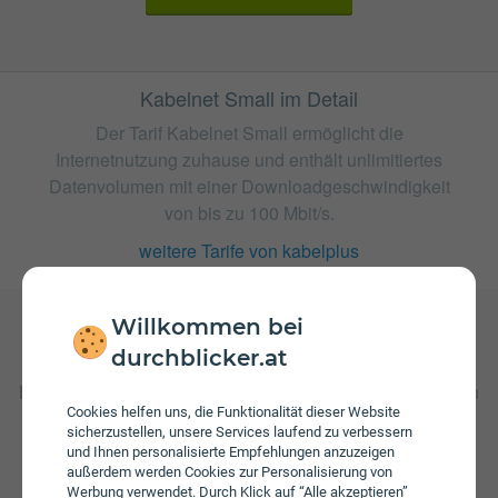
Kabelnet Small im Detail
Der Tarif Kabelnet Small ermöglicht die
Internetnutzung zuhause und enthält unlimitiertes
Datenvolumen mit einer Downloadgeschwindigkeit
von bis zu 100 Mbit/s.
weitere Tarife von kabelplus
Willkommen bei
durchblicker.at
Gebühren
Beim Tarif Kabelnet Small fallen monatliche Gebühren von
€ 27,99 an. Weiters fallen einmalige Gebühren von bis zu
Cookies helfen uns, die Funktionalität dieser Website
sicherzustellen, unsere Services laufend zu verbessern
€ 119,90 an. Die Einmalkosten können sich durch eine
und Ihnen personalisierte Empfehlungen anzuzeigen
längere Bindungsfrist reduzieren.
außerdem werden Cookies zur Personalisierung von
Werbung verwendet. Durch Klick auf “Alle akzeptieren”