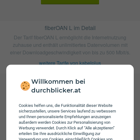
fiberOAN L im Detail
Der Tarif fiberOAN L ermöglicht die Internetnutzung
zuhause und enthält unlimitiertes Datenvolumen mit
einer Downloadgeschwindigkeit von bis zu 500 Mbit/s.
weitere Tarife von kabelplus
Willkommen bei
durchblicker.at
Gebühren
Beim Tarif fiberOAN L fallen monatliche Gebühren von €
Cookies helfen uns, die Funktionalität dieser Website
62,90 an. Weiters fallen einmalige Gebühren von bis zu €
sicherzustellen, unsere Services laufend zu verbessern
99,00 an.
und Ihnen personalisierte Empfehlungen anzuzeigen
außerdem werden Cookies zur Personalisierung von
Werbung verwendet. Durch Klick auf “Alle akzeptieren”
erteilen Sie Ihre ausdrückliche Einwilligung zur
Verwendung von Cookies, einschließlich Cookies von