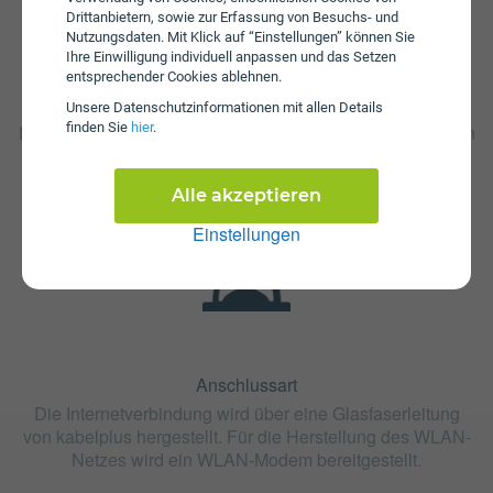
Drittanbietern, sowie zur Erfassung von Besuchs- und
Nutzungsdaten. Mit Klick auf “Einstellungen” können Sie
Ihre Einwilligung individuell anpassen und das Setzen
entsprechender Cookies ablehnen.
Fristen
Unsere Daten­schutz­informationen mit allen Details
finden Sie
hier
.
Der Tarif fiberOAN L ist ohne Bindung oder mit 24 Monaten
Bindung erhältlich. Die Kündigungsfrist beträgt 1 Monat.
Alle akzeptieren
Einstellungen
Anschlussart
Die Internetverbindung wird über eine Glasfaserleitung
von kabelplus hergestellt. Für die Herstellung des WLAN-
Netzes wird ein WLAN-Modem bereitgestellt.