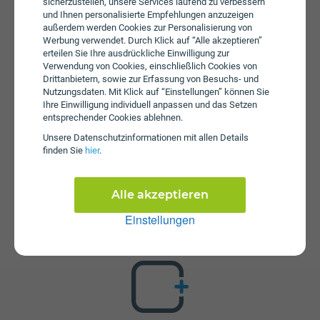
sicherzustellen, unsere Services laufend zu verbessern
Zugriff auf das Internet zu haben. Zusätzlich fällt beim
und Ihnen personalisierte Empfehlungen anzuzeigen
Mobil-Smart XLARGE eine Aktivierungsgebühr in Höhe
außerdem werden Cookies zur Personalisierung von
von € 19,99 an. Es wird keine Servicepauschale erhoben.
Werbung verwendet. Durch Klick auf “Alle akzeptieren”
erteilen Sie Ihre ausdrückliche Einwilligung zur
Verwendung von Cookies, einschließlich Cookies von
Drittanbietern, sowie zur Erfassung von Besuchs- und
Nutzungsdaten. Mit Klick auf “Einstellungen” können Sie
Ihre Einwilligung individuell anpassen und das Setzen
entsprechender Cookies ablehnen.
Unsere Daten­schutz­informationen mit allen Details
finden Sie
hier
.
Zusatzpakete
Mobil-Smart XLARGE ist mit verschiedenen
Alle akzeptieren
Zusatzangeboten erweiterbar. Mehr über kombinierbare
Zusatzprodukte erfahren Sie in unserm Handytarif-
Einstellungen
Rechner. Dort können Sie den Tarif nach Belieben mit
anderen Angeboten kombinieren.