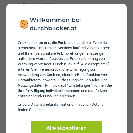
Unlimited Paket 80
OAN-Fiber 100, OpenNet
OAN-Fiber 200, OpenNet
Willkommen bei
OAN-Fiber 500, OpenNet
durchblicker.at
NSVX Fiber 1000
NSVX Fiber 250
Cookies helfen uns, die Funktionalität dieser Website
NSVX Fiber 500
sicherzustellen, unsere Services laufend zu verbessern
NOE Fiber 1000
und Ihnen personalisierte Empfehlungen anzuzeigen
außerdem werden Cookies zur Personalisierung von
NOE Fiber 125
Werbung verwendet. Durch Klick auf “Alle akzeptieren”
NOE Fiber 150
erteilen Sie Ihre ausdrückliche Einwilligung zur
NOE Fiber 250
Verwendung von Cookies, einschließlich Cookies von
NOE Fiber 500
Drittanbietern, sowie zur Erfassung von Besuchs- und
Nutzungsdaten. Mit Klick auf “Einstellungen” können Sie
ÖGIG Fiber 1000
Ihre Einwilligung individuell anpassen und das Setzen
ÖGIG Fiber 150
entsprechender Cookies ablehnen.
ÖGIG Fiber 250
Unsere Daten­schutz­informationen mit allen Details
ÖGIG Fiber 500
finden Sie
hier
.
OÖFE Fiber 1000
OÖFE Fiber 150
Alle akzeptieren
OÖFE Fiber 250