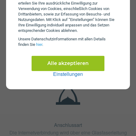
erteilen Sie Ihre ausdrückliche Einwilligung zur
Verwendung von Cookies, einschließlich Cookies von
Drittanbietern, sowie zur Erfassung von Besuchs- und
Nutzungsdaten. Mit Klick auf “Einstellungen” können Sie
Ihre Einwilligung individuell anpassen und das Setzen
entsprechender Cookies ablehnen.
Unsere Daten­schutz­informationen mit allen Details
Fristen
finden Sie
hier
.
Der Tarif NSVX Fiber 250 ist ohne Bindung oder mit 24
Monaten Bindung erhältlich. Die Kündigungsfrist beträgt 2
Monate.
Alle akzeptieren
Einstellungen
Anschlussart
Die Internetverbindung wird über eine Glasfaserleitung