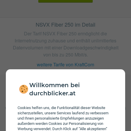
NSVX Fiber 250 im Detail
Der Tarif NSVX Fiber 250 ermöglicht die
Internetnutzung zuhause und enthält unlimitiertes
Datenvolumen mit einer Downloadgeschwindigkeit
von bis zu 250 Mbit/s.
weitere Tarife von KraftCom
Willkommen bei
durchblicker.at
Gebühren
Beim Tarif NSVX Fiber 250 fallen monatliche Gebühren
von € 39,99 an. Weiters fallen einmalige Gebühren von bis
Cookies helfen uns, die Funktionalität dieser Website
zu € 178,00 an. Die Einmalkosten können sich durch eine
sicherzustellen, unsere Services laufend zu verbessern
und Ihnen personalisierte Empfehlungen anzuzeigen
längere Bindungsfrist reduzieren.
außerdem werden Cookies zur Personalisierung von
Werbung verwendet. Durch Klick auf “Alle akzeptieren”