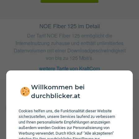
NOE Fiber 125 im Detail
Der Tarif NOE Fiber 125 ermöglicht die
Internetnutzung zuhause und enthält unlimitiertes
Datenvolumen mit einer Downloadgeschwindigkeit
von bis zu 125 Mbit/s.
weitere Tarife von KraftCom
Willkommen bei
durchblicker.at
Gebühren
Beim Tarif NOE Fiber 125 fallen monatliche Gebühren von
Cookies helfen uns, die Funktionalität dieser Website
€ 41,99 an. Weiters fallen einmalige Gebühren von bis zu
sicherzustellen, unsere Services laufend zu verbessern
€ 99,00 an.
und Ihnen personalisierte Empfehlungen anzuzeigen
außerdem werden Cookies zur Personalisierung von
Werbung verwendet. Durch Klick auf “Alle akzeptieren”
erteilen Sie Ihre ausdrückliche Einwilligung zur