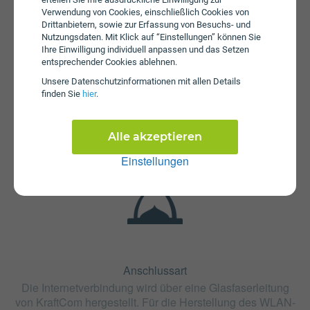
Verwendung von Cookies, einschließlich Cookies von
Drittanbietern, sowie zur Erfassung von Besuchs- und
Nutzungsdaten. Mit Klick auf “Einstellungen” können Sie
Ihre Einwilligung individuell anpassen und das Setzen
entsprechender Cookies ablehnen.
Fristen
Unsere Daten­schutz­informationen mit allen Details
finden Sie
hier
.
Der Tarif NOE Fiber 125 ist ohne Bindung oder mit 24
Monaten Bindung erhältlich. Die Kündigungsfrist beträgt 2
Monate.
Alle akzeptieren
Einstellungen
Anschlussart
Die Internetverbindung wird über eine Glasfaserleitung
von KraftCom hergestellt. Für die Herstellung des WLAN-