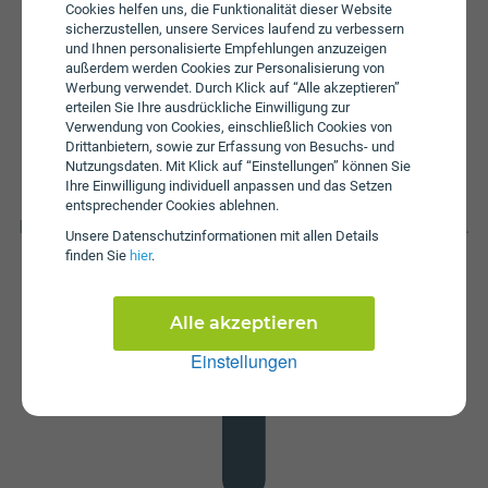
Die jährliche Servicepauschale beträgt € 24,99.
Cookies helfen uns, die Funktionalität dieser Website
sicherzustellen, unsere Services laufend zu verbessern
und Ihnen personalisierte Empfehlungen anzuzeigen
außerdem werden Cookies zur Personalisierung von
Werbung verwendet. Durch Klick auf “Alle akzeptieren”
erteilen Sie Ihre ausdrückliche Einwilligung zur
Verwendung von Cookies, einschließlich Cookies von
Drittanbietern, sowie zur Erfassung von Besuchs- und
Nutzungsdaten. Mit Klick auf “Einstellungen” können Sie
Ihre Einwilligung individuell anpassen und das Setzen
Datenstick
entsprechender Cookies ablehnen.
Im Tarif Internet Youth LTE 50 ist kein Datenstick enthalten.
Unsere Daten­schutz­informationen mit allen Details
Die SIM-Karte kann in jedem gängigen Datenstick
finden Sie
hier
.
betrieben werden, um Computer oder Laptop mit dem
Internet zu verbinden. Alternativ kann die SIM-Karte von
Magenta auch in Tablets verwendet werden.
Alle akzeptieren
Einstellungen