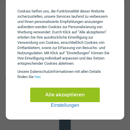
mit Jugendbonus eine Aktivierungsgebühr in Höhe von € 0
an. Die jährliche Servicepauschale beträgt € 33.
Cookies helfen uns, die Funktionalität dieser Website
sicherzustellen, unsere Services laufend zu verbessern
und Ihnen personalisierte Empfehlungen anzuzeigen
außerdem werden Cookies zur Personalisierung von
Werbung verwendet. Durch Klick auf “Alle akzeptieren”
erteilen Sie Ihre ausdrückliche Einwilligung zur
Verwendung von Cookies, einschließlich Cookies von
Drittanbietern, sowie zur Erfassung von Besuchs- und
Nutzungsdaten. Mit Klick auf “Einstellungen” können Sie
Datenstick
Ihre Einwilligung individuell anpassen und das Setzen
entsprechender Cookies ablehnen.
Im Tarif Internet Flex 40 mit Jugendbonus ist kein
Datenstick enthalten. Die SIM-Karte kann in jedem
Unsere Daten­schutz­informationen mit allen Details
gängigen Datenstick betrieben werden, um Computer oder
finden Sie
hier
.
Laptop mit dem Internet zu verbinden. Alternativ kann die
SIM-Karte von Magenta auch in Tablets verwendet
Alle akzeptieren
werden.
Einstellungen