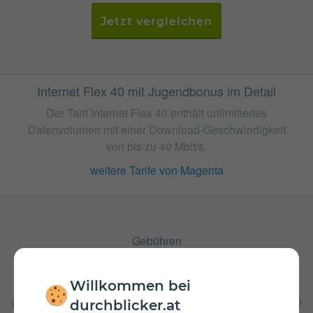
Jetzt vergleichen
Internet Flex 40 mit Jugendbonus im Detail
Der Tarif Internet Flex 40 enthält unlimitiertes
Datenvolumen mit einer Download-Geschwindigkeit
von bis zu 40 Mbit/s.
weitere Tarife von Magenta
Gebühren
Nachdem das inkludierte Datenvolumen aufgebraucht ist
muss ein zusätzliches Datenpaket von Magenta
Willkommen bei
hinzugenommen werden, um wieder mobilen Zugriff auf
das Internet zu haben. Zusätzlich fällt beim Internet Flex 40
durchblicker.at