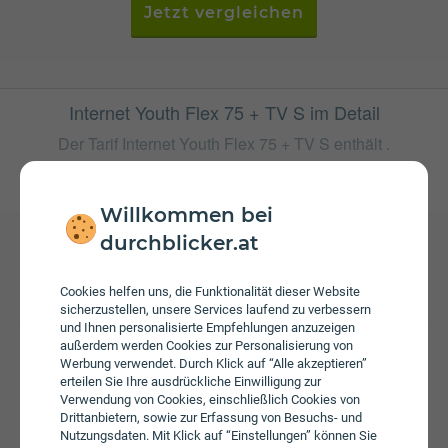
Jetzt vergleichen
Internet Youth Flex 75 + TV S im Detail
Der Tarif Internet Youth Flex 75 + TV S enthält .
weitere Tarife von Magenta
Willkommen bei
durchblicker.at
Gebühren
Cookies helfen uns, die Funktionalität dieser Website
Beim Tarif Internet Youth Flex 75 + TV S fallen monatliche
sicherzustellen, unsere Services laufend zu verbessern
Gebühren von € 37,00 an. Die jährliche Servicepauschale
und Ihnen personalisierte Empfehlungen anzuzeigen
beträgt € 29,99.
außerdem werden Cookies zur Personalisierung von
Werbung verwendet. Durch Klick auf “Alle akzeptieren”
erteilen Sie Ihre ausdrückliche Einwilligung zur
Verwendung von Cookies, einschließlich Cookies von
Drittanbietern, sowie zur Erfassung von Besuchs- und
Nutzungsdaten. Mit Klick auf “Einstellungen” können Sie