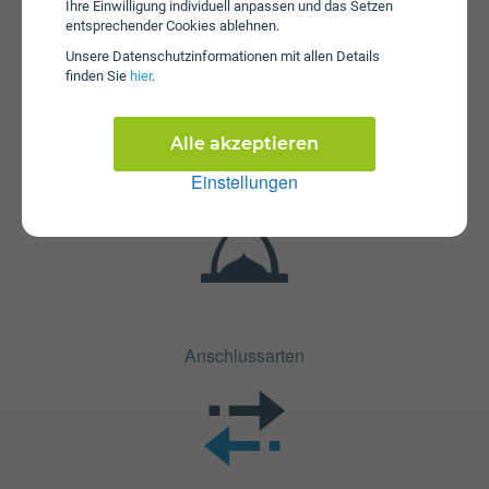
Ihre Einwilligung individuell anpassen und das Setzen
entsprechender Cookies ablehnen.
Unsere Daten­schutz­informationen mit allen Details
Fristen
finden Sie
hier
.
Die Vertragslaufzeit bei Internet Youth Flex 75 + TV S
beträgt 24 Monate. Die Kündigungsfrist beträgt 1 Monat.
Alle akzeptieren
Einstellungen
Anschlussarten