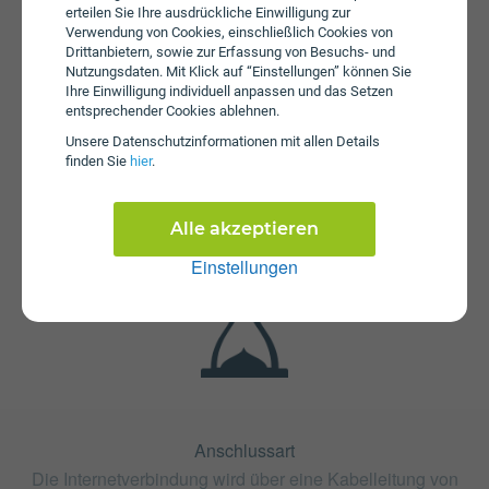
erteilen Sie Ihre ausdrückliche Einwilligung zur
Verwendung von Cookies, einschließlich Cookies von
Drittanbietern, sowie zur Erfassung von Besuchs- und
Nutzungsdaten. Mit Klick auf “Einstellungen” können Sie
Ihre Einwilligung individuell anpassen und das Setzen
entsprechender Cookies ablehnen.
Unsere Daten­schutz­informationen mit allen Details
Fristen
finden Sie
hier
.
Der Tarif Business Internet 1000 ist mit 12 Monaten oder
mit 24 Monaten Bindung erhältlich. Die Kündigungsfrist
beträgt 3 Monate.
Alle akzeptieren
Einstellungen
Anschlussart
Die Internetverbindung wird über eine Kabelleitung von