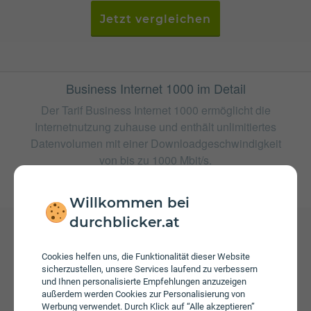
Jetzt vergleichen
Business Internet 1000 im Detail
Der Tarif Business Internet 1000 ermöglicht die
Internetnutzung zuhause und enthält unlimitiertes
Datenvolumen mit einer Downloadgeschwindigkeit
von bis zu 1000 Mbit/s.
weitere Tarife von Magenta
Willkommen bei
durchblicker.at
Gebühren
Cookies helfen uns, die Funktionalität dieser Website
Beim Tarif Business Internet 1000 fallen monatliche
sicherzustellen, unsere Services laufend zu verbessern
und Ihnen personalisierte Empfehlungen anzuzeigen
Gebühren von € 124,90 an.
außerdem werden Cookies zur Personalisierung von
Werbung verwendet. Durch Klick auf “Alle akzeptieren”