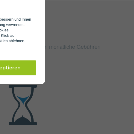
erbessern und Ihnen
ung verwendet.
okies,
 Klick auf
okies ablehnen.
ernet Fiber 500 fallen monatliche Gebühren
zeptieren