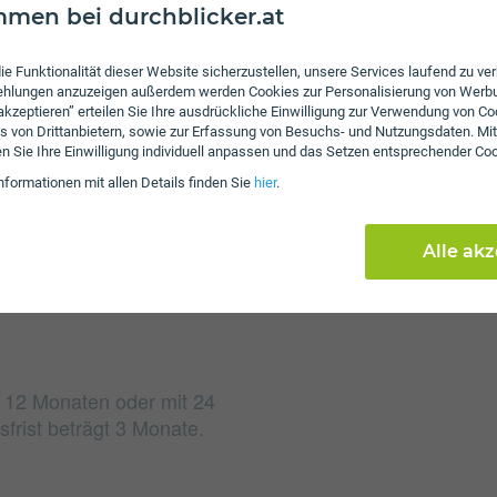
men bei durchblicker.at
ie Funktionalität dieser Website sicherzustellen, unsere Services laufend zu v
fehlungen anzuzeigen außerdem werden Cookies zur Personalisierung von Werb
 akzeptieren” erteilen Sie Ihre ausdrückliche Einwilligung zur Verwendung von Co
Gebühren
s von Drittanbietern, sowie zur Erfassung von Besuchs- und Nutzungsdaten. Mit
en Sie Ihre Einwilligung individuell anpassen und das Setzen entsprechender Co
Beim Tarif Business Int
nformationen mit allen Details finden Sie
hier
.
von € 84,90 an.
Alle ak
it 12 Monaten oder mit 24
frist beträgt 3 Monate.