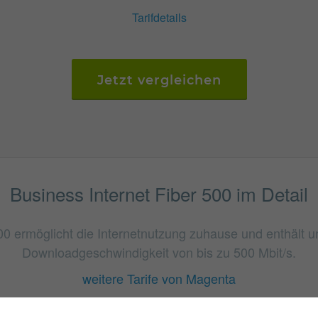
Tarifdetails
Jetzt vergleichen
Business Internet Fiber 500 im Detail
500 ermöglicht die Internetnutzung zuhause und enthält u
Downloadgeschwindigkeit von bis zu 500 Mbit/s.
weitere Tarife von Magenta