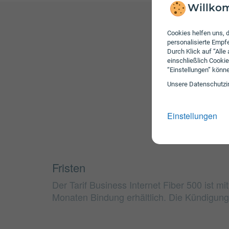
Willkom
Cookies helfen uns, d
personalisierte Emp
Durch Klick auf “Alle
einschließlich Cookie
“Einstellungen” könn
Unsere Daten­schutz­i
Einstellungen
Fristen
Der Tarif Business Internet Fiber 500 ist m
Monaten Bindung erhältlich. Die Kündigungs