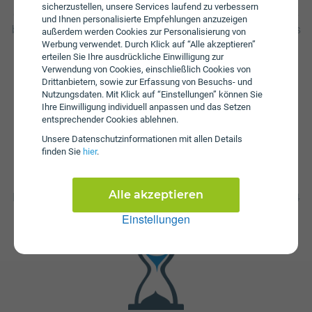
sicherzustellen, unsere Services laufend zu verbessern
Gebühren von € 29,98 an. Die jährliche Servicepauschale
und Ihnen personalisierte Empfehlungen anzuzeigen
beträgt € 24,99. Weiters fallen einmalige Gebühren von bis
außerdem werden Cookies zur Personalisierung von
zu € 39,99 an. Die Einmalkosten können sich durch
Werbung verwendet. Durch Klick auf “Alle akzeptieren”
Bestellung im Online-Shop reduzieren.
erteilen Sie Ihre ausdrückliche Einwilligung zur
Verwendung von Cookies, einschließlich Cookies von
Drittanbietern, sowie zur Erfassung von Besuchs- und
Nutzungsdaten. Mit Klick auf “Einstellungen” können Sie
Ihre Einwilligung individuell anpassen und das Setzen
entsprechender Cookies ablehnen.
Unsere Daten­schutz­informationen mit allen Details
finden Sie
hier
.
Fristen
Alle akzeptieren
Die Vertragslaufzeit bei TV S + Internet Fiber 30 beträgt 24
Monate. Die Kündigungsfrist beträgt 1 Monat.
Einstellungen