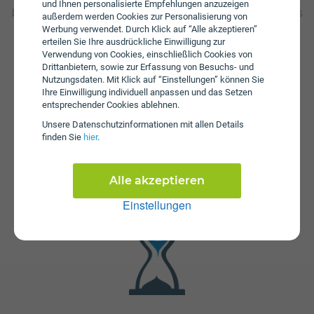
und Ihnen personalisierte Empfehlungen anzuzeigen
beträgt € 29,99. Weiters fallen einmalige Gebühren von bis
außerdem werden Cookies zur Personalisierung von
zu € 39,99 an. Die Einmalkosten können sich durch
Werbung verwendet. Durch Klick auf “Alle akzeptieren”
Bestellung im Online-Shop reduzieren.
erteilen Sie Ihre ausdrückliche Einwilligung zur
Verwendung von Cookies, einschließlich Cookies von
Drittanbietern, sowie zur Erfassung von Besuchs- und
Nutzungsdaten. Mit Klick auf “Einstellungen” können Sie
Ihre Einwilligung individuell anpassen und das Setzen
entsprechender Cookies ablehnen.
Unsere Daten­schutz­informationen mit allen Details
finden Sie
hier
.
Fristen
Die Vertragslaufzeit bei Internet Flex 75 + TV S beträgt 24
Alle akzeptieren
Monate. Die Kündigungsfrist beträgt 1 Monat.
Einstellungen