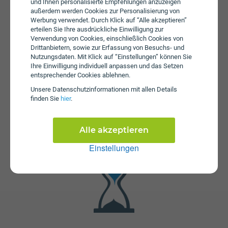
und Ihnen personalisierte Empfehlungen anzuzeigen
monatliche Gebühren von € 69,00 an. Die jährliche
außerdem werden Cookies zur Personalisierung von
Servicepauschale beträgt € 33,00.
Werbung verwendet. Durch Klick auf “Alle akzeptieren”
erteilen Sie Ihre ausdrückliche Einwilligung zur
Verwendung von Cookies, einschließlich Cookies von
Drittanbietern, sowie zur Erfassung von Besuchs- und
Nutzungsdaten. Mit Klick auf “Einstellungen” können Sie
Ihre Einwilligung individuell anpassen und das Setzen
entsprechender Cookies ablehnen.
Unsere Daten­schutz­informationen mit allen Details
finden Sie
hier
.
Fristen
Die Vertragslaufzeit bei gigakraft 500 + TV L mit
Jugendbonus beträgt 24 Monate. Die Kündigungsfrist
Alle akzeptieren
beträgt 1 Monat.
Einstellungen