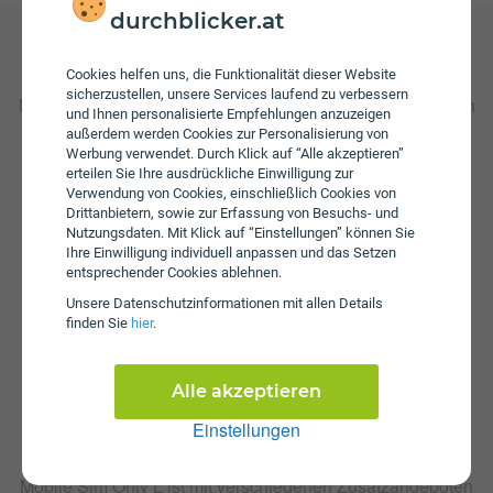
durchblicker.at
Gebühren
Cookies helfen uns, die Funktionalität dieser Website
sicherzustellen, unsere Services laufend zu verbessern
Nach Verbrauch der inkludierten Einheiten fallen Kosten in
und Ihnen personalisierte Empfehlungen anzuzeigen
Höhe von 0 ct/€ pro Minute und 0 ct/€ pro versendeter
außerdem werden Cookies zur Personalisierung von
SMS an. Wenn das inkludierte Datenvolumen
Werbung verwendet. Durch Klick auf “Alle akzeptieren”
aufgebraucht ist muss ein zusätzliches Datenpaket von
erteilen Sie Ihre ausdrückliche Einwilligung zur
Magenta hinzugenommen werden, um wieder mobilen
Verwendung von Cookies, einschließlich Cookies von
Drittanbietern, sowie zur Erfassung von Besuchs- und
Zugriff auf das Internet zu haben. Zusätzlich fällt beim
Nutzungsdaten. Mit Klick auf “Einstellungen” können Sie
Mobile Sim Only L eine Aktivierungsgebühr in Höhe von €
Ihre Einwilligung individuell anpassen und das Setzen
69,99 an. Die jährliche Servicepauschale beträgt € 24,99.
entsprechender Cookies ablehnen.
Unsere Daten­schutz­informationen mit allen Details
finden Sie
hier
.
Alle akzeptieren
Einstellungen
Zusatzpakete
Mobile Sim Only L ist mit verschiedenen Zusatzangeboten