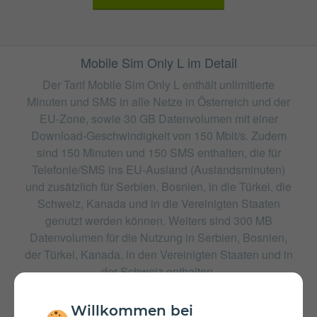
Mobile Sim Only L im Detail
Der Tarif Mobile Sim Only L enthält unlimitierte
Minuten und SMS in alle Netze in Österreich und der
EU-Zone, sowie 30 GB Datenvolumen mit einer
Download-Geschwindigkeit von 150 Mbit/s. Zudem
sind 150 Minuten und 150 SMS enthalten, die für
Telefonie/SMS ins EU-Ausland (Auslandsminuten)
und zusätzlich für Serbien, Bosnien, in die Türkei, die
Schweiz, Kanada und in die Vereinigten Staaten
genutzt werden können. Weiters sind 300 MB
Datenvolumen für die Nutzung in Serbien, Bosnien,
der Türkei, Kanada, in den Vereinigten Staaten und in
der Schweiz enthalten.
weitere Tarife von Magenta
Willkommen bei