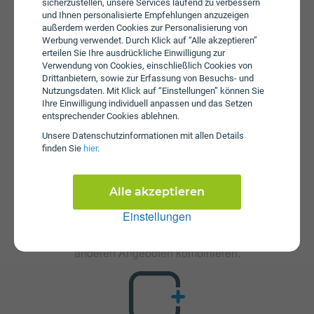
sicherzustellen, unsere Services laufend zu verbessern
aufgebraucht ist muss ein zusätzliches Datenpaket von
und Ihnen personalisierte Empfehlungen anzuzeigen
Magenta hinzugenommen werden, um wieder mobilen
außerdem werden Cookies zur Personalisierung von
Zugriff auf das Internet zu haben. Es wird keine
Werbung verwendet. Durch Klick auf “Alle akzeptieren”
Servicepauschale erhoben.
erteilen Sie Ihre ausdrückliche Einwilligung zur
Verwendung von Cookies, einschließlich Cookies von
Drittanbietern, sowie zur Erfassung von Besuchs- und
Nutzungsdaten. Mit Klick auf “Einstellungen” können Sie
Ihre Einwilligung individuell anpassen und das Setzen
entsprechender Cookies ablehnen.
Unsere Daten­schutz­informationen mit allen Details
finden Sie
hier
.
Zusatzpakete
Alle akzeptieren
Mobile Young Sim Only ist mit verschiedenen
Zusatzangeboten erweiterbar. Mehr über kombinierbare
Einstellungen
Zusatzprodukte erfahren Sie in unserm Handytarif-
Rechner. Dort können Sie den Tarif nach Belieben mit
anderen Angeboten kombinieren.