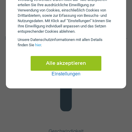
erteilen Sie Ihre ausdrückliche Einwilligung zur
Verwendung von Cookies, einschließlich Cookies von
Drittanbietern, sowie zur Erfassung von Besuchs- und
Nutzungsdaten. Mit Klick auf “Einstellungen” können Sie
Ihre Einwilligung individuell anpassen und das Setzen
Datenstick
entsprechender Cookies ablehnen.
Im Tarif spusu 10GB ist kein Datenstick enthalten. Die SIM-
Unsere Daten­schutz­informationen mit allen Details
Karte kann in jedem gängigen Datenstick betrieben
finden Sie
hier
.
werden, um Computer oder Laptop mit dem Internet zu
verbinden. Alternativ kann die SIM-Karte von spusu auch
in Tablets verwendet werden.
Alle akzeptieren
Einstellungen
Geschwindigkeit