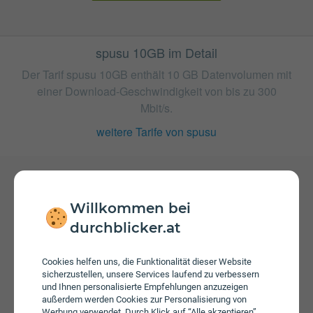
spusu 10GB im Detail
Der Tarif spusu 10GB enthält 10 GB Datenvolumen mit
einer Download-Geschwindigkeit von bis zu 300
Mbit/s.
weitere Tarife von spusu
Gebühren
Willkommen bei
Nachdem das inkludierte Datenvolumen aufgebraucht ist
durchblicker.at
können Sie mit 64 Kbit/s weitersurfen. Es wird keine
Aktivierungsgebühr erhoben. Es wird keine
Servicepauschale erhoben.
Cookies helfen uns, die Funktionalität dieser Website
sicherzustellen, unsere Services laufend zu verbessern
und Ihnen personalisierte Empfehlungen anzuzeigen
außerdem werden Cookies zur Personalisierung von
Werbung verwendet. Durch Klick auf “Alle akzeptieren”