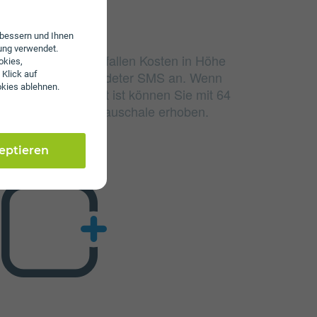
erbessern und Ihnen
ung verwendet.
udierten Einheiten fallen Kosten in Höhe
okies,
nd 4 ct/€ pro versendeter SMS an. Wenn
 Klick auf
okies ablehnen.
lumen aufgebraucht ist können Sie mit 64
 wird keine Servicepauschale erhoben.
zeptieren