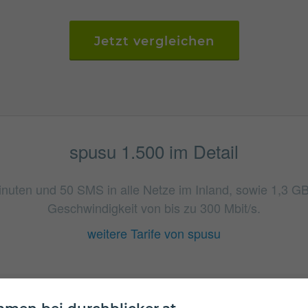
Jetzt vergleichen
spusu 1.500 im Detail
Minuten und 50 SMS in alle Netze im Inland, sowie 1,3 
Geschwindigkeit von bis zu 300 Mbit/s.
weitere Tarife von spusu