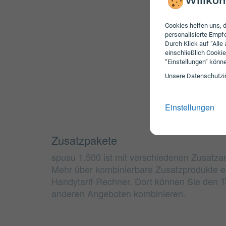
Willkom
Cookies helfen uns, d
personalisierte Emp
Durch Klick auf “Alle
einschließlich Cookie
“Einstellungen” könn
Unsere Daten­schutz­i
Einstellungen
Zusatzpakete
spusu 1.500 ist mit verschiedenen Zusatza
Mehr über kombinierbare Zusatzprodukte e
Handytarif-Rechner. Dort können Sie den Ta
anderen Angeboten kombinieren.