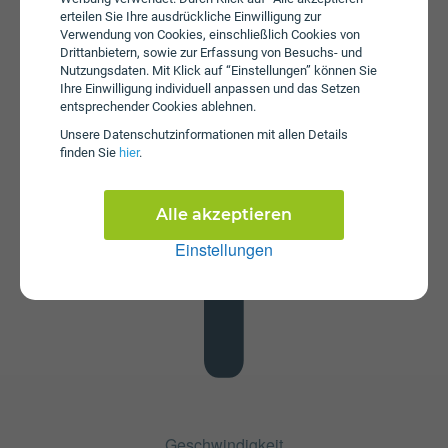
erteilen Sie Ihre ausdrückliche Einwilligung zur
Verwendung von Cookies, einschließlich Cookies von
Drittanbietern, sowie zur Erfassung von Besuchs- und
Nutzungsdaten. Mit Klick auf “Einstellungen” können Sie
Ihre Einwilligung individuell anpassen und das Setzen
Datenstick
entsprechender Cookies ablehnen.
Im Tarif spusu 5G Home S ist kein Datenstick enthalten.
Unsere Daten­schutz­informationen mit allen Details
Die SIM-Karte kann in jedem gängigen Datenstick
finden Sie
hier
.
betrieben werden, um Computer oder Laptop mit dem
Internet zu verbinden. Alternativ kann die SIM-Karte von
spusu auch in Tablets verwendet werden.
Alle akzeptieren
Einstellungen
Geschwindigkeit