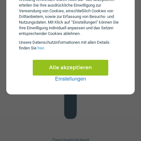
erteilen Sie Ihre ausdrückliche Einwilligung zur
Verwendung von Cookies, einschließlich Cookies von
Drittanbietern, sowie zur Erfassung von Besuchs- und
Nutzungsdaten. Mit Klick auf “Einstellungen” können Sie
Ihre Einwilligung individuell anpassen und das Setzen
Datenstick
entsprechender Cookies ablehnen.
Im Tarif spusu 5G Home S im LTE-Netz ist kein Datenstick
Unsere Daten­schutz­informationen mit allen Details
enthalten. Die SIM-Karte kann in jedem gängigen
finden Sie
hier
.
Datenstick betrieben werden, um Computer oder Laptop
mit dem Internet zu verbinden. Alternativ kann die SIM-
Karte von spusu auch in Tablets verwendet werden.
Alle akzeptieren
Einstellungen
Geschwindigkeit