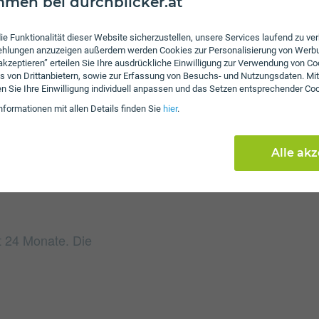
men bei durchblicker.at
ie Funktionalität dieser Website sicherzustellen, unsere Services laufend zu v
fehlungen anzuzeigen außerdem werden Cookies zur Personalisierung von Werb
 akzeptieren” erteilen Sie Ihre ausdrückliche Einwilligung zur Verwendung von Co
Gebühren
s von Drittanbietern, sowie zur Erfassung von Besuchs- und Nutzungsdaten. Mit
en Sie Ihre Einwilligung individuell anpassen und das Setzen entsprechender Co
Beim Tarif Internet 330
nformationen mit allen Details finden Sie
hier
.
Alle ak
gt 24 Monate. Die