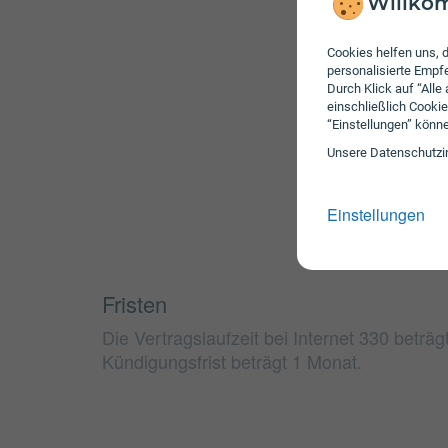
Willkom
Cookies helfen uns, d
personalisierte Emp
Durch Klick auf “Alle
einschließlich Cookie
“Einstellungen” könn
Unsere Daten­schutz­i
Einstellungen
Fristen
Die Vertragslaufzeit bei Internet 330 beträ
Kündigungsfrist beträgt 1 Monat.