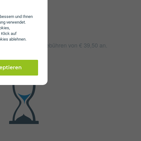
erbessern und Ihnen
ung verwendet.
okies,
 Klick auf
okies ablehnen.
 fallen monatliche Gebühren von € 39,50 an.
zeptieren