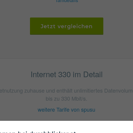
Tarifdetails
Jetzt vergleichen
Internet 330 im Detail
ernetnutzung zuhause und enthält unlimitiertes Datenvol
bis zu 330 Mbit/s.
weitere Tarife von spusu