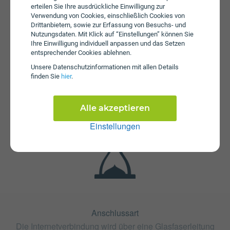
erteilen Sie Ihre ausdrückliche Einwilligung zur
Verwendung von Cookies, einschließlich Cookies von
Drittanbietern, sowie zur Erfassung von Besuchs- und
Nutzungsdaten. Mit Klick auf “Einstellungen” können Sie
Ihre Einwilligung individuell anpassen und das Setzen
entsprechender Cookies ablehnen.
Unsere Daten­schutz­informationen mit allen Details
Fristen
finden Sie
hier
.
Die Vertragslaufzeit bei Glasfaser LandConnect Gresten
1000 beträgt 24 Monate. Die Kündigungsfrist beträgt 1
Monat.
Alle akzeptieren
Einstellungen
Anschlussart
Die Internetverbindung wird über eine Glasfaserleitung