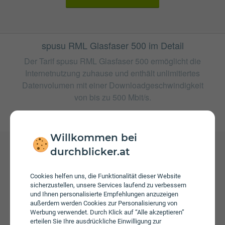
spusu RML Glasfaser 500 im Detail
Der Tarif spusu RML Glasfaser 500 ermöglicht die
Internetnutzung zuhause und enthält unlimitiertes
Datenvolumen mit einer Downloadgeschwindigkeit
von bis zu 500 Mbit/s.
weitere Tarife von spusu
Willkommen bei
durchblicker.at
Gebühren
Beim Tarif spusu RML Glasfaser 500 fallen monatliche
Cookies helfen uns, die Funktionalität dieser Website
sicherzustellen, unsere Services laufend zu verbessern
Gebühren von € 49,90 an. Weiters fallen einmalige
und Ihnen personalisierte Empfehlungen anzuzeigen
Gebühren von bis zu € 360,00 an.
außerdem werden Cookies zur Personalisierung von
Werbung verwendet. Durch Klick auf “Alle akzeptieren”
erteilen Sie Ihre ausdrückliche Einwilligung zur