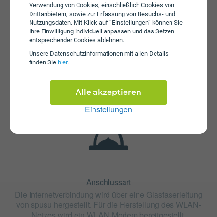
Verwendung von Cookies, einschließlich Cookies von
Drittanbietern, sowie zur Erfassung von Besuchs- und
Nutzungsdaten. Mit Klick auf “Einstellungen” können Sie
Ihre Einwilligung individuell anpassen und das Setzen
entsprechender Cookies ablehnen.
Unsere Daten­schutz­informationen mit allen Details
Fristen
finden Sie
hier
.
Die Vertragslaufzeit bei spusu RML Glasfaser 500 beträgt
24 Monate. Die Kündigungsfrist beträgt 1 Monat.
Alle akzeptieren
Einstellungen
Anschlussart
Die Internetverbindung wird über eine Glasfaserleitung
von spusu hergestellt. Für die Herstellung des WLAN-
Netzes wird ein WLAN-Modem bereitgestellt.