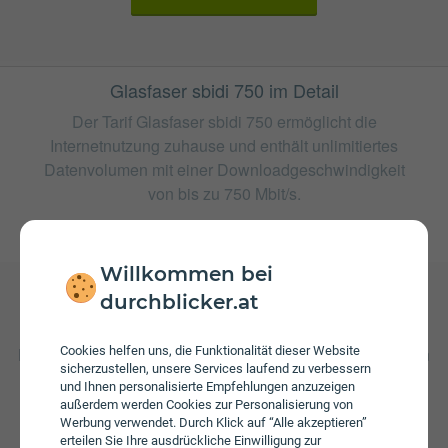
Glasfaser sbidi 750 im Detail
Der Tarif Glasfaser sbidi 750 ermöglicht die
Internetnutzung zuhause und enthält unlimitiertes
Datenvolumen mit einer Downloadgeschwindigkeit
von bis zu 750 Mbit/s.
weitere Tarife von spusu
Willkommen bei
durchblicker.at
Gebühren
Beim Tarif Glasfaser sbidi 750 fallen monatliche Gebühren
Cookies helfen uns, die Funktionalität dieser Website
sicherzustellen, unsere Services laufend zu verbessern
von € 67,90 an.
und Ihnen personalisierte Empfehlungen anzuzeigen
außerdem werden Cookies zur Personalisierung von
Werbung verwendet. Durch Klick auf “Alle akzeptieren”
erteilen Sie Ihre ausdrückliche Einwilligung zur