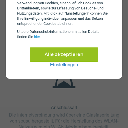
Verwendung von Cookies, einschließlich Cookies von
Drittanbietern, sowie zur Erfassung von Besuchs- und
Nutzungsdaten. Mit Klick auf “Einstellungen” können Sie
Ihre Einwilligung individuell anpassen und das Setzen
entsprechender Cookies ablehnen.
Fristen
Unsere Daten­schutz­informationen mit allen Details
Der Tarif Glasfaser sbidi 750 ist ohne Bindung oder mit 24
finden Sie
hier
.
Monaten Bindung erhältlich. Die Kündigungsfrist beträgt 1
Monat.
Alle akzeptieren
Einstellungen
Anschlussart
Die Internetverbindung wird über eine Glasfaserleitung
von spusu hergestellt. Für die Herstellung des WLAN-
Netzes wird ein WLAN-Modem bereitgestellt.