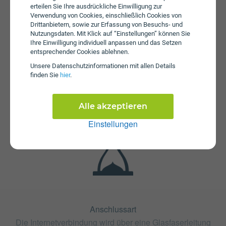
erteilen Sie Ihre ausdrückliche Einwilligung zur
Verwendung von Cookies, einschließlich Cookies von
Drittanbietern, sowie zur Erfassung von Besuchs- und
Nutzungsdaten. Mit Klick auf “Einstellungen” können Sie
Ihre Einwilligung individuell anpassen und das Setzen
entsprechender Cookies ablehnen.
Unsere Daten­schutz­informationen mit allen Details
Fristen
finden Sie
hier
.
Der Tarif spusu Glasfaser SpeedConnect 300 ist ohne
Bindung oder mit 24 Monaten Bindung erhältlich. Die
Kündigungsfrist beträgt 1 Monat.
Alle akzeptieren
Einstellungen
Anschlussart
Die Internetverbindung wird über eine Glasfaserleitung