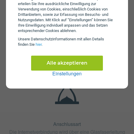
erteilen Sie Ihre ausdrückliche Einwilligung zur
Verwendung von Cookies, einschließlich Cookies von
Drittanbietern, sowie zur Erfassung von Besuchs- und
Nutzungsdaten. Mit Klick auf “Einstellungen” können Sie
Ihre Einwilligung individuell anpassen und das Setzen
entsprechender Cookies ablehnen.
Unsere Daten­schutz­informationen mit allen Details
Fristen
finden Sie
hier
.
Der Tarif spusu Glasfaser SpeedConnect 600 ist ohne
Bindung oder mit 24 Monaten Bindung erhältlich. Die
Kündigungsfrist beträgt 1 Monat.
Alle akzeptieren
Einstellungen
Anschlussart
Die Internetverbindung wird über eine Glasfaserleitung