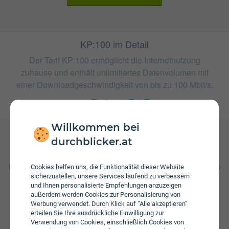
KP:100 im Detail
Der Tarif KP:100 ermöglicht die Internetnutzung
zuhause und enthält unlimitiertes Datenvolumen mit
einer Downloadgeschwindigkeit von bis zu 100 Mbit/s.
weitere Tarife von TeleTronic
Willkommen bei
durchblicker.at
Gebühren
Beim Tarif KP:100 fallen monatliche Gebühren von € 46,60
Cookies helfen uns, die Funktionalität dieser Website
an.
sicherzustellen, unsere Services laufend zu verbessern
und Ihnen personalisierte Empfehlungen anzuzeigen
außerdem werden Cookies zur Personalisierung von
Werbung verwendet. Durch Klick auf “Alle akzeptieren”
erteilen Sie Ihre ausdrückliche Einwilligung zur
Verwendung von Cookies, einschließlich Cookies von