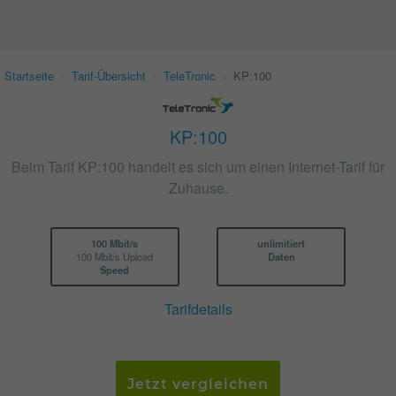
Startseite
›
Tarif-Übersicht
›
TeleTronic
›
KP:100
KP:100
Beim Tarif KP:100 handelt es sich um einen Internet-Tarif für
Zuhause.
100 Mbit/s
unlimitiert
100 Mbit/s Upload
Daten
Speed
Tarifdetails
Jetzt vergleichen