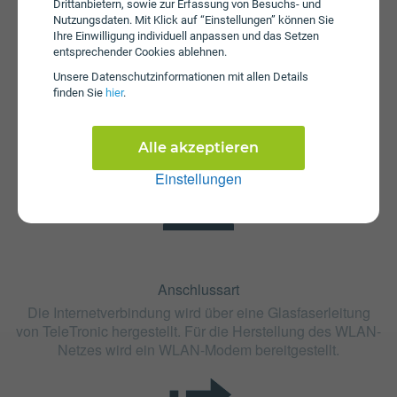
Drittanbietern, sowie zur Erfassung von Besuchs- und
Nutzungsdaten. Mit Klick auf “Einstellungen” können Sie
Ihre Einwilligung individuell anpassen und das Setzen
entsprechender Cookies ablehnen.
Fristen
Unsere Daten­schutz­informationen mit allen Details
Die Vertragslaufzeit bei KP:100 beträgt 24 Monate. Die
finden Sie
hier
.
Kündigungsfrist beträgt 1 Monat.
Alle akzeptieren
Einstellungen
Anschlussart
Die Internetverbindung wird über eine Glasfaserleitung
von TeleTronic hergestellt. Für die Herstellung des WLAN-
Netzes wird ein WLAN-Modem bereitgestellt.