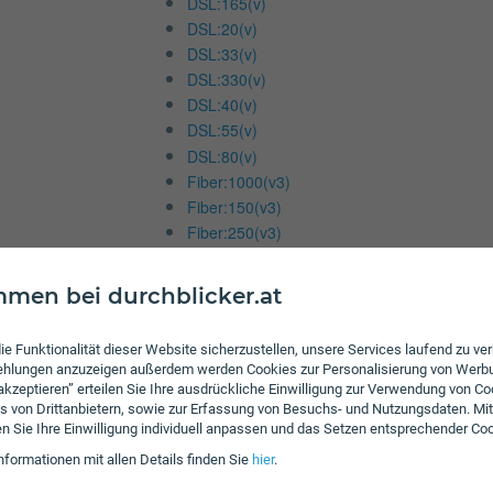
DSL:165(v)
DSL:20(v)
DSL:33(v)
DSL:330(v)
DSL:40(v)
DSL:55(v)
DSL:80(v)
Fiber:1000(v3)
Fiber:150(v3)
Fiber:250(v3)
Fiber:500(v3)
Fiber:Ö1000(v2)
men bei durchblicker.at
Fiber:Ö150(v2)
Fiber:Ö250(v2)
ie Funktionalität dieser Website sicherzustellen, unsere Services laufend zu v
Fiber:Ö500(v2)
fehlungen anzuzeigen außerdem werden Cookies zur Personalisierung von Werb
KP:100
 akzeptieren” erteilen Sie Ihre ausdrückliche Einwilligung zur Verwendung von Co
KP:150
s von Drittanbietern, sowie zur Erfassung von Besuchs- und Nutzungsdaten. Mit
en Sie Ihre Einwilligung individuell anpassen und das Setzen entsprechender Co
KP:300
ON:1000(v4)
nformationen mit allen Details finden Sie
hier
.
ON:250(v4)