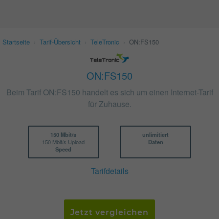
Startseite
›
Tarif-Übersicht
›
TeleTronic
›
ON:FS150
ON:FS150
Beim Tarif ON:FS150 handelt es sich um einen Internet-Tarif
für Zuhause.
150 Mbit/s
unlimitiert
150 Mbit/s Upload
Daten
Speed
Tarifdetails
Jetzt vergleichen