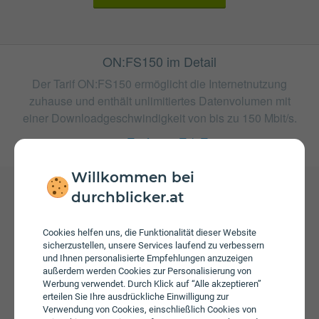
ON:FS150 im Detail
Der Tarif ON:FS150 ermöglicht die Internetnutzung
zuhause und enthält unlimitiertes Datenvolumen mit
einer Downloadgeschwindigkeit von bis zu 150 Mbit/s.
weitere Tarife von TeleTronic
Willkommen bei
durchblicker.at
Gebühren
Beim Tarif ON:FS150 fallen monatliche Gebühren von €
Cookies helfen uns, die Funktionalität dieser Website
39,90 an.
sicherzustellen, unsere Services laufend zu verbessern
und Ihnen personalisierte Empfehlungen anzuzeigen
außerdem werden Cookies zur Personalisierung von
Werbung verwendet. Durch Klick auf “Alle akzeptieren”
erteilen Sie Ihre ausdrückliche Einwilligung zur
Verwendung von Cookies, einschließlich Cookies von