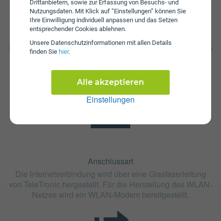
Drittanbietern, sowie zur Erfassung von Besuchs- und
Nutzungsdaten. Mit Klick auf “Einstellungen” können Sie
Ihre Einwilligung individuell anpassen und das Setzen
entsprechender Cookies ablehnen.
Fristen
Unsere Daten­schutz­informationen mit allen Details
Der Tarif ON:FS150 ist ohne Mindestvertragslaufzeit (ohne
finden Sie
hier
.
Bindung) erhältlich. Die Kündigungsfrist beträgt 1 Monat.
Alle akzeptieren
Einstellungen
Anschlussart
Die Internetverbindung wird über eine Glasfaserleitung
von TeleTronic hergestellt. Für die Herstellung des WLAN-
Netzes wird ein WLAN-Modem bereitgestellt.