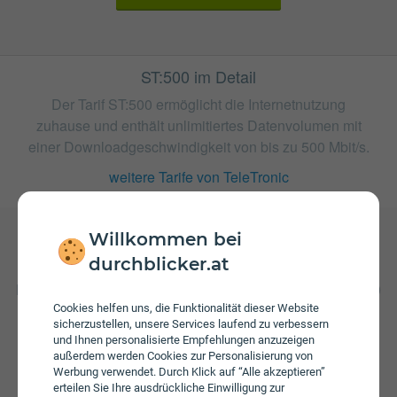
ST:500 im Detail
Der Tarif ST:500 ermöglicht die Internetnutzung
zuhause und enthält unlimitiertes Datenvolumen mit
einer Downloadgeschwindigkeit von bis zu 500 Mbit/s.
weitere Tarife von TeleTronic
Willkommen bei
durchblicker.at
Gebühren
Beim Tarif ST:500 fallen monatliche Gebühren von € 56,00
an. Weiters fallen einmalige Gebühren von bis zu € 99,00
Cookies helfen uns, die Funktionalität dieser Website
an. Die Einmalkosten können sich durch eine längere
sicherzustellen, unsere Services laufend zu verbessern
und Ihnen personalisierte Empfehlungen anzuzeigen
Bindungsfrist reduzieren.
außerdem werden Cookies zur Personalisierung von
Werbung verwendet. Durch Klick auf “Alle akzeptieren”
erteilen Sie Ihre ausdrückliche Einwilligung zur