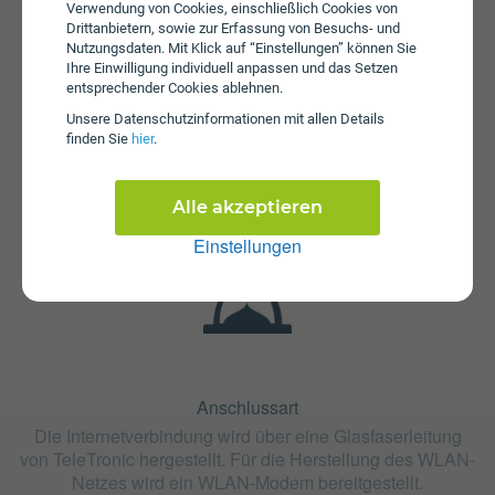
Verwendung von Cookies, einschließlich Cookies von
Drittanbietern, sowie zur Erfassung von Besuchs- und
Nutzungsdaten. Mit Klick auf “Einstellungen” können Sie
Ihre Einwilligung individuell anpassen und das Setzen
entsprechender Cookies ablehnen.
Unsere Daten­schutz­informationen mit allen Details
Fristen
finden Sie
hier
.
Die Vertragslaufzeit bei ST:500 beträgt 24 Monate. Die
Kündigungsfrist beträgt 1 Monat.
Alle akzeptieren
Einstellungen
Anschlussart
Die Internetverbindung wird über eine Glasfaserleitung
von TeleTronic hergestellt. Für die Herstellung des WLAN-
Netzes wird ein WLAN-Modem bereitgestellt.