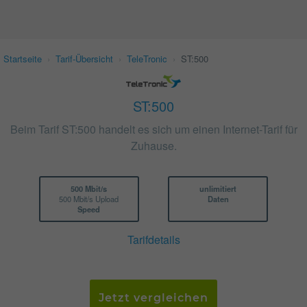
Startseite
›
Tarif-Übersicht
›
TeleTronic
›
ST:500
ST:500
Beim Tarif ST:500 handelt es sich um einen Internet-Tarif für
Zuhause.
500 Mbit/s
unlimitiert
500 Mbit/s Upload
Daten
Speed
Tarifdetails
Jetzt vergleichen