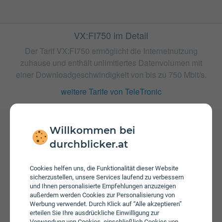
VX:FI750 im Detail
Der Tarif VX:FI750 ermöglicht die Internetnutzung
zuhause und enthält unlimitiertes Datenvolumen mit
einer Downloadgeschwindigkeit von bis zu 750 Mbit/s.
weitere Tarife von TeleTronic
Willkommen bei
Gebühren
durchblicker.at
Beim Tarif VX:FI750 fallen monatliche Gebühren von €
57,90 an. Die jährliche Servicepauschale beträgt € 19,00.
Cookies helfen uns, die Funktionalität dieser Website
Weiters fallen einmalige Gebühren von bis zu € 1.600,00
sicherzustellen, unsere Services laufend zu verbessern
an.
und Ihnen personalisierte Empfehlungen anzuzeigen
außerdem werden Cookies zur Personalisierung von
Werbung verwendet. Durch Klick auf “Alle akzeptieren”
erteilen Sie Ihre ausdrückliche Einwilligung zur
Verwendung von Cookies, einschließlich Cookies von