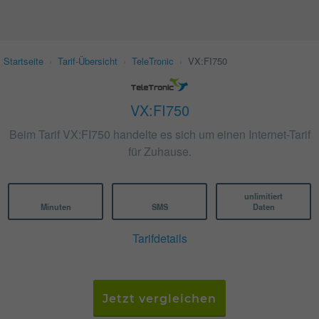
Startseite
›
Tarif-Übersicht
›
TeleTronic
›
VX:FI750
VX:FI750
Beim Tarif VX:FI750 handelte es sich um einen Internet-Tarif
für Zuhause.
unlimitiert
Minuten
SMS
Daten
Tarifdetails
Jetzt vergleichen