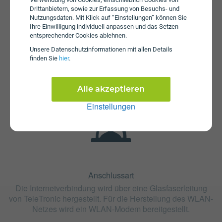
Drittanbietern, sowie zur Erfassung von Besuchs- und
Nutzungsdaten. Mit Klick auf “Einstellungen” können Sie
Ihre Einwilligung individuell anpassen und das Setzen
entsprechender Cookies ablehnen.
Fristen
Unsere Daten­schutz­informationen mit allen Details
finden Sie
hier
.
Der Tarif VX:FI750 ist ohne Mindestvertragslaufzeit (ohne
Bindung) erhältlich. Die Kündigungsfrist beträgt 1 Monat.
Alle akzeptieren
Einstellungen
Anschlussart
Die Internetverbindung wird über eine Glasfaserleitung
von TeleTronic hergestellt. Für die Herstellung des WLAN-
Netzes wird ein WLAN-Modem bereitgestellt.