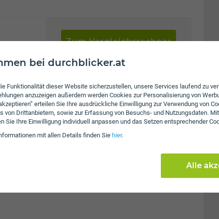
Zum Vergleichsrechner
ung senken.
men bei durchblicker.at
ie Funktionalität dieser Website sicherzustellen, unsere Services laufend zu v
fehlungen anzuzeigen außerdem werden Cookies zur Personalisierung von Werb
sind Dom- und Stadtpfarrkirche St. Andrä, Wallfahrtskirche
 akzeptieren” erteilen Sie Ihre ausdrückliche Einwilligung zur Verwendung von Co
s von Drittanbietern, sowie zur Erfassung von Besuchs- und Nutzungsdaten. Mit
t. Andrä hat eine Baufläche von 0,9 km2. Die Schulden pro
en Sie Ihre Einwilligung individuell anpassen und das Setzen entsprechender Co
Während St. Andrä 1951 eine Einwohnerzahl von 8 Tsd.
Mit dem Pro-Kopf-Schuldenstand liegt St. Andrä im 2. Quartil
nformationen mit allen Details finden Sie
hier
.
 Schulden. Die Schulden der Stadt betrugen 2009 14,5 Mio.
ölkerungsentwicklung von St. Andrä liegt bei rund -0,4% pro
Alle ak
2001 auf 2006: von 10,7 Tsd. auf 10,5 Tsd. Einwohner). Die
 verweilen einladen. Der Bevölkerungsanteil der unter 20-