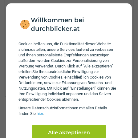
Tel.:
+43-5634-20070
Fax:
+43-5634-20071
Willkommen bei
E-Mail:
roman.wolf@uniqa.at
durchblicker.at
Öffnungszeiten:
Mo:
8:00 - 12:00 Uhr
Cookies helfen uns, die Funktionalität dieser Website
Di:
8:00 - 12:00 Uhr
sicherzustellen, unsere Services laufend zu verbessern
Mi:
8:00 - 12:00 Uhr
und Ihnen personalisierte Empfehlungen anzuzeigen
Do:
8:00 - 12:00 Uhr
außerdem werden Cookies zur Personalisierung von
Fr:
8:00 - 12:00 Uhr
Werbung verwendet. Durch Klick auf “Alle akzeptieren”
erteilen Sie Ihre ausdrückliche Einwilligung zur
Zulassungsbezirke:
Verwendung von Cookies, einschließlich Cookies von
Reutte
Drittanbietern, sowie zur Erfassung von Besuchs- und
Nutzungsdaten. Mit Klick auf “Einstellungen” können Sie
Ihre Einwilligung individuell anpassen und das Setzen
entsprechender Cookies ablehnen.
Unsere Daten­schutz­informationen mit allen Details
finden Sie
hier
.
Günstig versichern & anmelden
So einfach funktioniert's auf durchblicker.at:
Alle akzeptieren