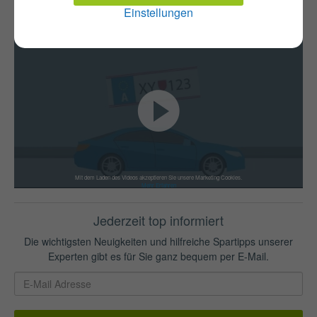
Versicherungswechsel
KFZ-Zulassung
Einstellungen
Mit dem Laden des Videos akzeptieren Sie unsere Marketing Cookies.
Mehr Erfahren
Jederzeit top informiert
Die wichtigsten Neuigkeiten und hilfreiche Spartipps unserer
Experten gibt es für Sie ganz bequem per E-Mail.