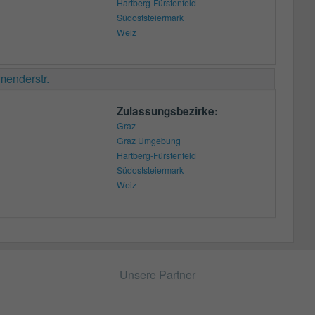
Hartberg-Fürstenfeld
Südoststeiermark
Weiz
menderstr.
Zulassungsbezirke:
Graz
Graz Umgebung
Hartberg-Fürstenfeld
Südoststeiermark
Weiz
Unsere Partner