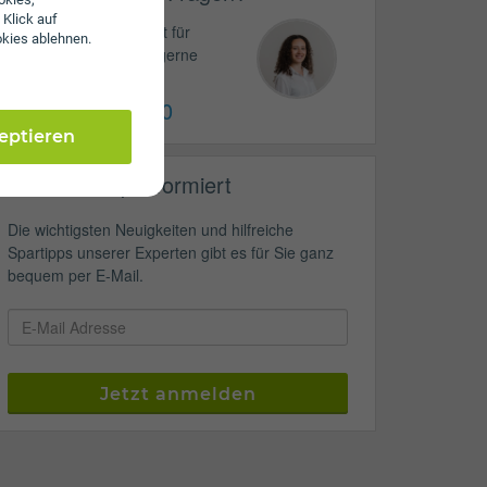
 Klick auf
Unser Service-Team ist für
okies ablehnen.
Sie da und hilft Ihnen gerne
weiter!
01 / 30 60 900
zeptieren
Jederzeit top informiert
Die wichtigsten Neuigkeiten und hilfreiche
Spartipps unserer Experten gibt es für Sie ganz
bequem per E-Mail.
Jetzt anmelden