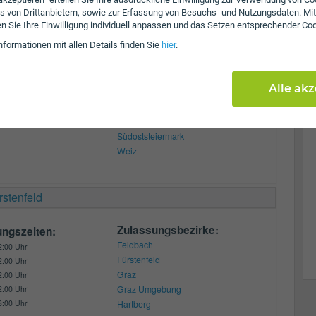
s von Drittanbietern, sowie zur Erfassung von Besuchs- und Nutzungsdaten. Mit
Zulassungsbezirke:
ungszeiten:
en Sie Ihre Einwilligung individuell anpassen und das Setzen entsprechender Co
Feldbach
6:00 Uhr
nformationen mit allen Details finden Sie
hier
.
Fürstenfeld
6:00 Uhr
Graz
6:00 Uhr
Graz Umgebung
6:00 Uhr
Alle ak
5:00 Uhr
Hartberg
Hartberg-Fürstenfeld
Radkersburg
Südoststeiermark
Weiz
rstenfeld
Zulassungsbezirke:
ungszeiten:
Feldbach
2:00 Uhr
Fürstenfeld
2:00 Uhr
Graz
2:00 Uhr
Graz Umgebung
2:00 Uhr
3:00 Uhr
Hartberg