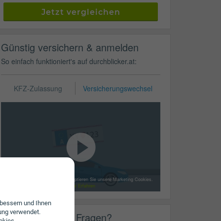
Jetzt vergleichen
Günstig versichern & anmelden
So einfach funktioniert's auf durchblicker.at:
KFZ-Zulassung
Versicherungswechsel
Mit dem Laden des Videos akzeptieren Sie unsere Marketing Cookies.
Mehr Erfahren
erbessern und Ihnen
ung verwendet.
Haben Sie noch Fragen?
okies,