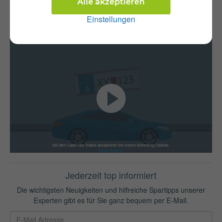
Alle akzeptieren
So einfach funktioniert's auf durchblicker.at:
Einstellungen
Versicherungswechsel
KFZ-Zulassung
Mit dem Laden des Videos akzeptieren Sie unsere Marketing Cookies.
Mehr Erfahren
Jederzeit top informiert
Die wichtigsten Neuigkeiten und hilfreiche Spartipps unserer
Experten gibt es für Sie ganz bequem per E-Mail.