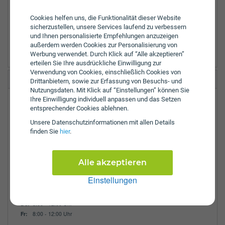
Hollabrunn
Horn
Cookies helfen uns, die Funktionalität dieser Website
Krems Land
sicherzustellen, unsere Services laufend zu verbessern
Waidhofen an der Thaya
und Ihnen personalisierte Empfehlungen anzuzeigen
Zwettl
außerdem werden Cookies zur Personalisierung von
Werbung verwendet. Durch Klick auf “Alle akzeptieren”
erteilen Sie Ihre ausdrückliche Einwilligung zur
Verwendung von Cookies, einschließlich Cookies von
Grazer Wechselseitige Bezirksbüro Horn
Drittanbietern, sowie zur Erfassung von Besuchs- und
Nutzungsdaten. Mit Klick auf “Einstellungen” können Sie
Ihre Einwilligung individuell anpassen und das Setzen
Pragerstraße 4
entsprechender Cookies ablehnen.
3580
Horn
Unsere Daten­schutz­informationen mit allen Details
finden Sie
hier
.
Tel.:
+43-2982-3151
Fax:
+43-2982-3151-75
Öffnungszeiten:
Alle akzeptieren
Mo:
8:00 - 12:00 Uhr
Einstellungen
Di:
8:00 - 13:00 Uhr
Mi:
8:00 - 12:00 Uhr
Do:
8:00 - 12:00 Uhr
Fr:
8:00 - 12:00 Uhr