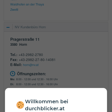
Waidhofen an der Thaya
Zwettl
NV Kundenbüro Horn
Pragerstraße 11
3580
Horn
Tel.:
+43-2982-2780
Fax:
+43-2982-27-80-14081
E-Mail:
horn@nv.at
Öffnungszeiten:
Mo:
8:00 - 12:00 und 12:30 - 16:00 Uhr
Di:
8:00 - 12:00 und 12:30 - 16:00 Uhr
Mi:
8:00 - 12:00 und 12:30 - 16:00 Uhr
Do:
8:00 - 12:00 und 12:30 - 16:00 Uhr
Fr:
8:00 - 13:00 Uhr
Willkommen bei
Zulassungsbezirke:
durchblicker.at