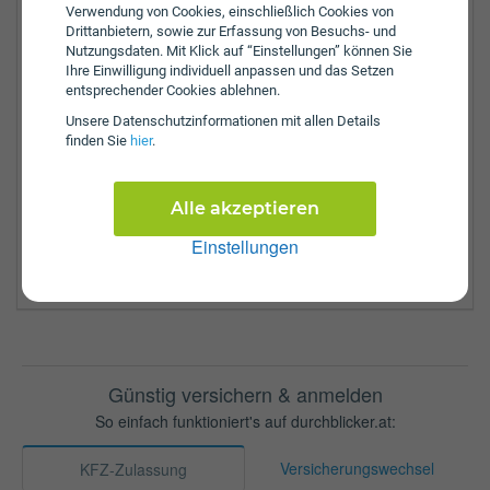
Kaiser-Franz-Josef-Straße 8
Verwendung von Cookies, einschließlich Cookies von
6890
Lustenau
Drittanbietern, sowie zur Erfassung von Besuchs- und
Nutzungsdaten. Mit Klick auf “Einstellungen” können Sie
Tel.:
+43-0435577-90990
Ihre Einwilligung individuell anpassen und das Setzen
Fax:
+43-5574-412-9431
entsprechender Cookies ablehnen.
E-Mail:
vlv@vlv.at
Unsere Daten­schutz­informationen mit allen Details
finden Sie
hier
.
Zulassungsbezirke:
Bregenz
Alle akzeptieren
Bludenz
Dornbirn
Einstellungen
Feldkirch
Günstig versichern & anmelden
So einfach funktioniert's auf durchblicker.at:
Versicherungswechsel
KFZ-Zulassung