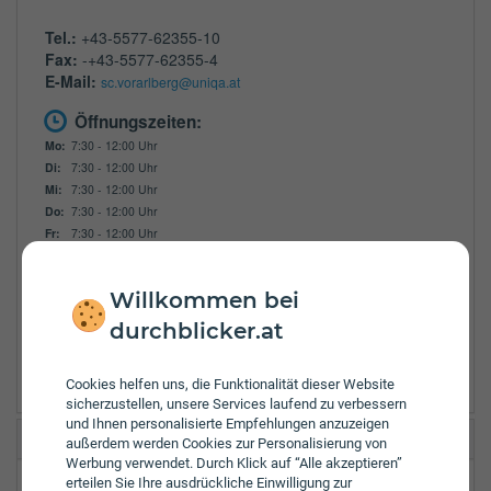
Tel.:
+43-5577-62355-10
Fax:
-+43-5577-62355-4
E-Mail:
sc.vorarlberg@uniqa.at
Öffnungszeiten:
Mo:
7:30 - 12:00 Uhr
Di:
7:30 - 12:00 Uhr
Mi:
7:30 - 12:00 Uhr
Do:
7:30 - 12:00 Uhr
Fr:
7:30 - 12:00 Uhr
Zulassungsbezirke:
Bregenz
Willkommen bei
Bludenz
durchblicker.at
Dornbirn
Feldkirch
Cookies helfen uns, die Funktionalität dieser Website
sicherzustellen, unsere Services laufend zu verbessern
und Ihnen personalisierte Empfehlungen anzuzeigen
Vorarlberger Landes Vers. Lustenau
außerdem werden Cookies zur Personalisierung von
Werbung verwendet. Durch Klick auf “Alle akzeptieren”
erteilen Sie Ihre ausdrückliche Einwilligung zur