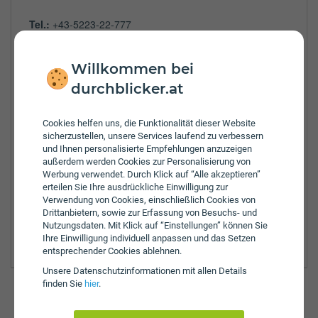
Tel.:
+43-5223-22-777
Fax:
+43-5223-22-777-20
E-Mail:
bianca.monz@uniqa.at
Willkommen bei
Öffnungszeiten:
durchblicker.at
Mo:
8:00 - 12:00 Uhr
Di:
8:00 - 12:00 Uhr
Mi:
8:00 - 12:00 Uhr
Cookies helfen uns, die Funktionalität dieser Website
sicherzustellen, unsere Services laufend zu verbessern
Do:
8:00 - 12:00 Uhr
und Ihnen personalisierte Empfehlungen anzuzeigen
Fr:
8:00 - 12:00 Uhr
außerdem werden Cookies zur Personalisierung von
Zulassungsbezirke:
Werbung verwendet. Durch Klick auf “Alle akzeptieren”
erteilen Sie Ihre ausdrückliche Einwilligung zur
Innsbruck
Verwendung von Cookies, einschließlich Cookies von
Innsbruck Land
Drittanbietern, sowie zur Erfassung von Besuchs- und
Imst
Nutzungsdaten. Mit Klick auf “Einstellungen” können Sie
Schwaz
Ihre Einwilligung individuell anpassen und das Setzen
entsprechender Cookies ablehnen.
Unsere Daten­schutz­informationen mit allen Details
finden Sie
hier
.