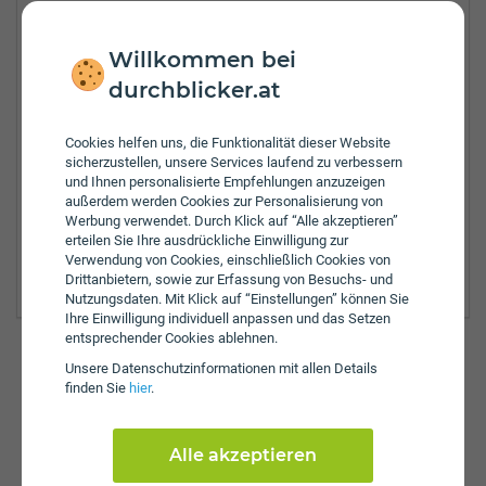
Tel.:
+43-1-4020908
Willkommen bei
Fax:
+43-1-4021264
durchblicker.at
Öffnungszeiten:
Mo:
8:00 - 13:00 Uhr
Di:
8:00 - 13:00 Uhr
Cookies helfen uns, die Funktionalität dieser Website
sicherzustellen, unsere Services laufend zu verbessern
Mi:
8:00 - 13:00 Uhr
und Ihnen personalisierte Empfehlungen anzuzeigen
Do:
8:00 - 13:00 Uhr
außerdem werden Cookies zur Personalisierung von
Fr:
8:00 - 13:00 Uhr
Werbung verwendet. Durch Klick auf “Alle akzeptieren”
erteilen Sie Ihre ausdrückliche Einwilligung zur
Zulassungsbezirke:
Verwendung von Cookies, einschließlich Cookies von
Wien
Drittanbietern, sowie zur Erfassung von Besuchs- und
Nutzungsdaten. Mit Klick auf “Einstellungen” können Sie
Ihre Einwilligung individuell anpassen und das Setzen
entsprechender Cookies ablehnen.
Unsere Daten­schutz­informationen mit allen Details
finden Sie
hier
.
Günstig versichern & anmelden
So einfach funktioniert's auf durchblicker.at:
Alle akzeptieren
Versicherungswechsel
KFZ-Zulassung