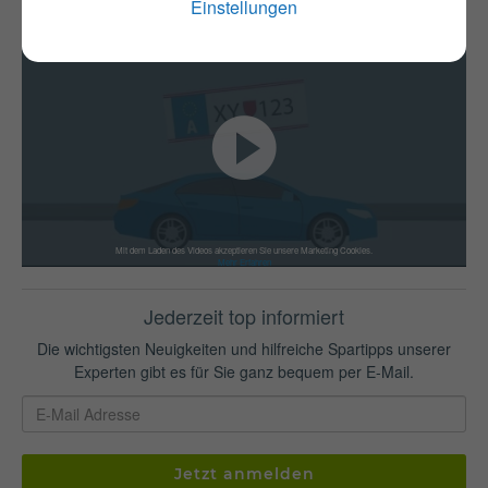
Einstellungen
Mit dem Laden des Videos akzeptieren Sie unsere Marketing Cookies.
Mehr Erfahren
Jederzeit top informiert
Die wichtigsten Neuigkeiten und hilfreiche Spartipps unserer
Experten gibt es für Sie ganz bequem per E-Mail.
Jetzt anmelden