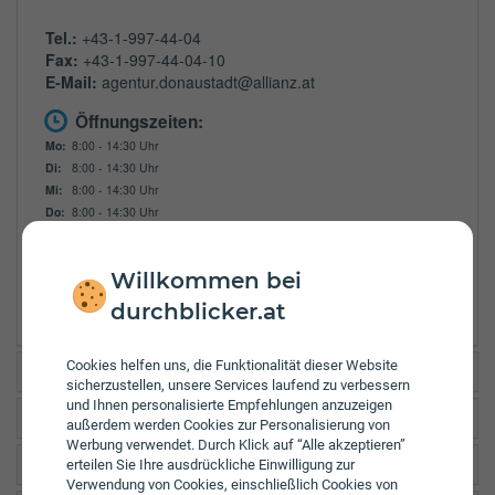
Tel.:
+43-1-997-44-04
Fax:
+43-1-997-44-04-10
E-Mail:
agentur.donaustadt@allianz.at
Öffnungszeiten:
Mo:
8:00 - 14:30 Uhr
Di:
8:00 - 14:30 Uhr
Mi:
8:00 - 14:30 Uhr
Do:
8:00 - 14:30 Uhr
Fr:
8:00 - 13:30 Uhr
Zulassungsbezirke:
Willkommen bei
Wien
durchblicker.at
Cookies helfen uns, die Funktionalität dieser Website
Helvetia Geschäftsstelle Hosnedlgasse
sicherzustellen, unsere Services laufend zu verbessern
und Ihnen personalisierte Empfehlungen anzuzeigen
Generali Zulassungsstelle K4
außerdem werden Cookies zur Personalisierung von
Werbung verwendet. Durch Klick auf “Alle akzeptieren”
UNIQA Wien XXII
erteilen Sie Ihre ausdrückliche Einwilligung zur
Verwendung von Cookies, einschließlich Cookies von