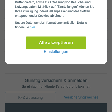
Drittanbietern, sowie zur Erfassung von Besuchs- und
Allianz Elementar Wien Donaustadt
Nutzungsdaten. Mit Klick auf “Einstellungen” können Sie
Ihre Einwilligung individuell anpassen und das Setzen
Allianz Elementar Wien 22 Rudolf Marko
entsprechender Cookies ablehnen.
Unsere Daten­schutz­informationen mit allen Details
Wiener Städtische ZS Wien Groß-Enzersdorfer Straße
finden Sie
hier
.
Wiener Städtische GS Wien Dr. Adolf-Schärf-Platz
Alle akzeptieren
VAV Zulassungsstelle Wien 22
Einstellungen
Garanta Zulassungsstelle Donaustadt
Günstig versichern & anmelden
So einfach funktioniert's auf durchblicker.at:
Versicherungswechsel
KFZ-Zulassung