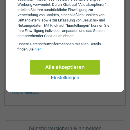
Werbung verwendet. Durch Klick auf “Alle akzeptieren”
Tel.:
+43-2642-52326-0
erteilen Sie Ihre ausdrückliche Einwilligung zur
Fax:
+43-2642-53852
Verwendung von Cookies, einschließlich Cookies von
Drittanbietern, sowie zur Erfassung von Besuchs- und
Öffnungszeiten:
Nutzungsdaten. Mit Klick auf “Einstellungen” können Sie
Mo:
8:00 - 12:00 Uhr
Ihre Einwilligung individuell anpassen und das Setzen
Di:
8:00 - 12:00 Uhr
entsprechender Cookies ablehnen.
Mi:
8:00 - 12:00 Uhr
Unsere Daten­schutz­informationen mit allen Details
Do:
8:00 - 12:00 Uhr
finden Sie
hier
.
Fr:
8:00 - 13:00 Uhr
Zulassungsbezirke:
Alle akzeptieren
Baden
Mödling
Einstellungen
Neunkirchen
Wiener Neustadt Bezirk
Wiener Neustadt
Günstig versichern & anmelden