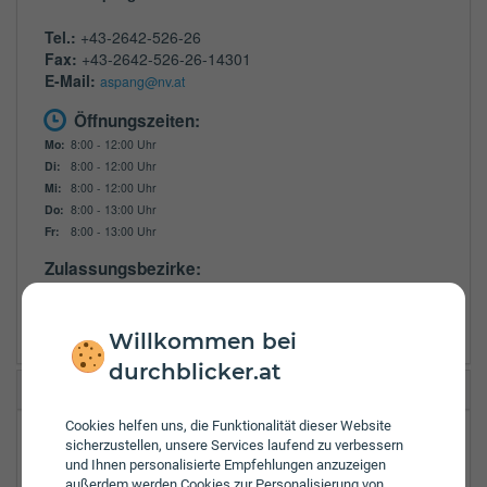
Tel.:
+43-2642-526-26
Fax:
+43-2642-526-26-14301
E-Mail:
aspang@nv.at
Öffnungszeiten:
Mo:
8:00 - 12:00 Uhr
Di:
8:00 - 12:00 Uhr
Mi:
8:00 - 12:00 Uhr
Do:
8:00 - 13:00 Uhr
Fr:
8:00 - 13:00 Uhr
Zulassungsbezirke:
Neunkirchen
Wiener Neustadt Bezirk
Willkommen bei
durchblicker.at
Allianz Elementar Aspang/Wechsel
Cookies helfen uns, die Funktionalität dieser Website
Bahnstraße 8
sicherzustellen, unsere Services laufend zu verbessern
2870
Aspang/Wechsel
und Ihnen personalisierte Empfehlungen anzuzeigen
außerdem werden Cookies zur Personalisierung von