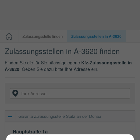
Zulassungsstelle finden
Zulassungsstellen in A-3620
Zulassungsstellen in A-3620 finden
Finden Sie die für Sie nächstgelegene
Kfz-Zulassungsstelle in
A-3620
. Geben Sie dazu bitte Ihre Adresse ein.
Garanta Zulassungsstelle Spitz an der Donau
Hauptstraße 1a
3620
Spitz an der Donau