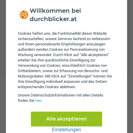
Willkommen bei
Tel.:
+432813-2021102
E-Mail:
zlspitz@garanta.at
durchblicker.at
Zulassungsbezirke:
Cookies helfen uns, die Funktionalität dieser Website
Krems Land
sicherzustellen, unsere Services laufend zu verbessern
Krems an der Donau
und Ihnen personalisierte Empfehlungen anzuzeigen
Melk
außerdem werden Cookies zur Personalisierung von
Werbung verwendet. Durch Klick auf “Alle akzeptieren”
Sankt Pölten Land
erteilen Sie Ihre ausdrückliche Einwilligung zur
Zwettl
Verwendung von Cookies, einschließlich Cookies von
Drittanbietern, sowie zur Erfassung von Besuchs- und
Nutzungsdaten. Mit Klick auf “Einstellungen” können Sie
Ihre Einwilligung individuell anpassen und das Setzen
entsprechender Cookies ablehnen.
Unsere Daten­schutz­informationen mit allen Details
Günstig versichern & anmelden
finden Sie
hier
.
So einfach funktioniert's auf durchblicker.at:
Versicherungswechsel
KFZ-Zulassung
Alle akzeptieren
Einstellungen