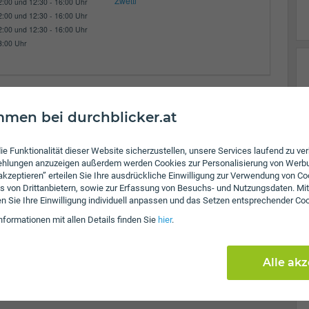
Zwettl
2:00 und 12:30 - 16:00 Uhr
2:00 und 12:30 - 16:00 Uhr
2:00 und 12:30 - 16:00 Uhr
3:00 Uhr
men bei durchblicker.at
ie Funktionalität dieser Website sicherzustellen, unsere Services laufend zu v
fehlungen anzuzeigen außerdem werden Cookies zur Personalisierung von Werb
 akzeptieren” erteilen Sie Ihre ausdrückliche Einwilligung zur Verwendung von Co
s von Drittanbietern, sowie zur Erfassung von Besuchs- und Nutzungsdaten. Mit
en Sie Ihre Einwilligung individuell anpassen und das Setzen entsprechender Co
nformationen mit allen Details finden Sie
hier
.
Alle ak