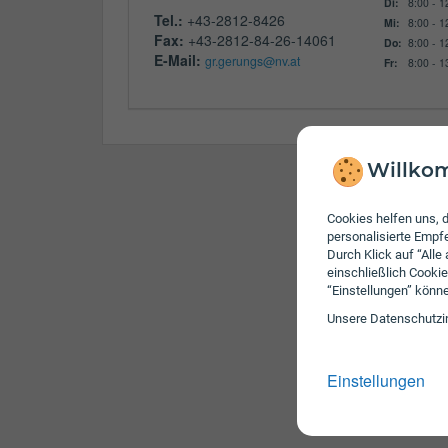
Di:
8:00 - 1
Tel.:
+43-2812-8426
Mi:
8:00 - 1
Fax:
+43-2812-84-26-14061
Do:
8:00 - 1
E-Mail:
gr.gerungs@nv.at
Fr:
8:00 - 1
Willkom
Cookies helfen uns, d
personalisierte Emp
Durch Klick auf “Alle
einschließlich Cookie
“Einstellungen” könn
Unsere Daten­schutz­i
Einstellungen