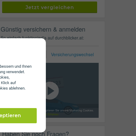
Jetzt vergleichen
Günstig versichern & anmelden
So einfach funktioniert's auf durchblicker.at:
KFZ-Zulassung
Versicherungswechsel
erbessern und Ihnen
ung verwendet.
okies,
 Klick auf
okies ablehnen.
Mit dem Laden des Videos akzeptieren Sie unsere Marketing Cookies.
Mehr Erfahren
zeptieren
Haben Sie noch Fragen?