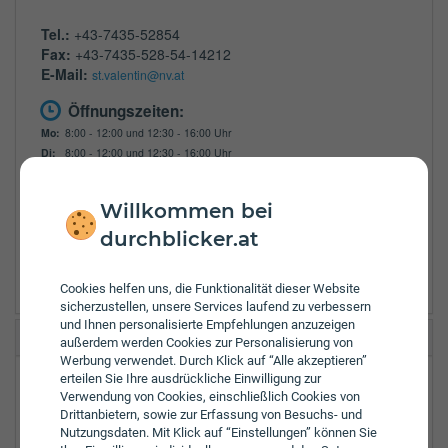
Tel.:
+43-7435-52854
Fax:
+43-7435-528-54-14212
E-Mail:
st.valentin@nv.at
Öffnungszeiten:
Mo:
8:00 - 12:00 und 12:30 - 16:00 Uhr
Di:
8:00 - 12:00 und 12:30 - 16:00 Uhr
Mi:
8:00 - 12:00 und 12:30 - 16:00 Uhr
Do:
8:00 - 12:00 und 12:30 - 16:00 Uhr
Willkommen bei
Fr:
8:00 - 13:00 Uhr
durchblicker.at
Zulassungsbezirke:
Amstetten
Cookies helfen uns, die Funktionalität dieser Website
sicherzustellen, unsere Services laufend zu verbessern
und Ihnen personalisierte Empfehlungen anzuzeigen
Allianz Elementar St. Valentin GGW
außerdem werden Cookies zur Personalisierung von
Werbung verwendet. Durch Klick auf “Alle akzeptieren”
erteilen Sie Ihre ausdrückliche Einwilligung zur
Hauptstraße 30
Verwendung von Cookies, einschließlich Cookies von
4300
St. Valentin
Drittanbietern, sowie zur Erfassung von Besuchs- und
Nutzungsdaten. Mit Klick auf “Einstellungen” können Sie