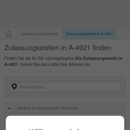
Zulassungsstelle finden
Zulassungsstellen in A-4921
Zulassungsstellen in A-4921 finden
Finden Sie die für Sie nächstgelegene
Kfz-Zulassungsstelle in
A-4921
. Geben Sie dazu bitte Ihre Adresse ein.
Garanta Zulassungsstelle Hohenzell
Roith 14
4921
Hohenzell