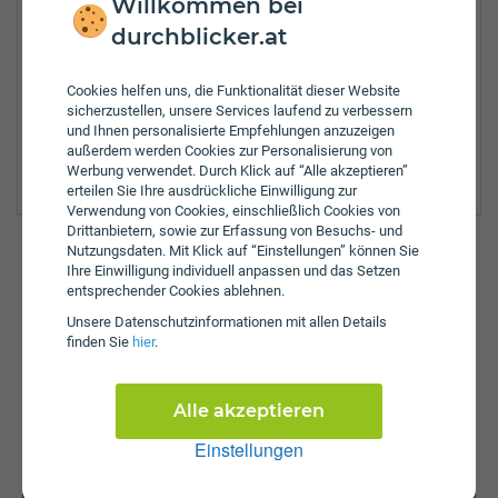
Willkommen bei
durchblicker.at
Zulassungsbezirke:
Cookies helfen uns, die Funktionalität dieser Website
Braunau am Inn
sicherzustellen, unsere Services laufend zu verbessern
Grieskirchen
und Ihnen personalisierte Empfehlungen anzuzeigen
Ried im Innkreis
außerdem werden Cookies zur Personalisierung von
Schärding
Werbung verwendet. Durch Klick auf “Alle akzeptieren”
erteilen Sie Ihre ausdrückliche Einwilligung zur
Verwendung von Cookies, einschließlich Cookies von
Drittanbietern, sowie zur Erfassung von Besuchs- und
Nutzungsdaten. Mit Klick auf “Einstellungen” können Sie
Ihre Einwilligung individuell anpassen und das Setzen
entsprechender Cookies ablehnen.
Günstig versichern & anmelden
Unsere Daten­schutz­informationen mit allen Details
So einfach funktioniert's auf durchblicker.at:
finden Sie
hier
.
Versicherungswechsel
KFZ-Zulassung
Alle akzeptieren
Einstellungen