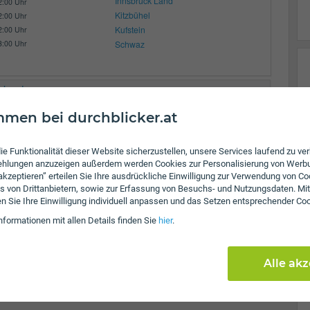
Innsbruck Land
2:00 Uhr
Kitzbühel
2:00 Uhr
Kufstein
2:00 Uhr
3:00 Uhr
Schwaz
enbach
men bei durchblicker.at
Zulassungsbezirke:
Innsbruck Land
Kitzbühel
ie Funktionalität dieser Website sicherzustellen, unsere Services laufend zu v
fehlungen anzuzeigen außerdem werden Cookies zur Personalisierung von Werb
Kufstein
 akzeptieren” erteilen Sie Ihre ausdrückliche Einwilligung zur Verwendung von Co
Schwaz
s von Drittanbietern, sowie zur Erfassung von Besuchs- und Nutzungsdaten. Mit
en Sie Ihre Einwilligung individuell anpassen und das Setzen entsprechender Co
nformationen mit allen Details finden Sie
hier
.
Alle ak