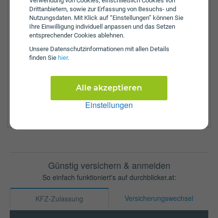
Gerlosstraße 14
Verwendung von Cookies, einschließlich Cookies von
Drittanbietern, sowie zur Erfassung von Besuchs- und
6280
Zell am Ziller
Nutzungsdaten. Mit Klick auf “Einstellungen” können Sie
Ihre Einwilligung individuell anpassen und das Setzen
Tel.:
+43-5282-2452
entsprechender Cookies ablehnen.
Fax:
+43-5282-2452-20
Unsere Daten­schutz­informationen mit allen Details
finden Sie
hier
.
Zulassungsbezirke:
Innsbruck Land
Kitzbühel
Alle akzeptieren
Kufstein
Einstellungen
Schwaz
Günstig versichern & anmelden
So einfach funktioniert's auf durchblicker.at:
Versicherungswechsel
KFZ-Zulassung