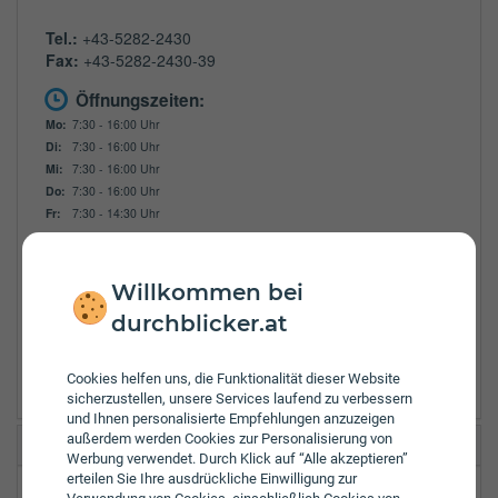
Tel.:
+43-5282-2430
Fax:
+43-5282-2430-39
Öffnungszeiten:
Mo:
7:30 - 16:00 Uhr
Di:
7:30 - 16:00 Uhr
Mi:
7:30 - 16:00 Uhr
Do:
7:30 - 16:00 Uhr
Fr:
7:30 - 14:30 Uhr
Zulassungsbezirke:
Innsbruck
Willkommen bei
Innsbruck Land
durchblicker.at
Kitzbühel
Kufstein
Schwaz
Cookies helfen uns, die Funktionalität dieser Website
sicherzustellen, unsere Services laufend zu verbessern
und Ihnen personalisierte Empfehlungen anzuzeigen
außerdem werden Cookies zur Personalisierung von
Zurich Zell am Ziller, Brindlinger
Werbung verwendet. Durch Klick auf “Alle akzeptieren”
erteilen Sie Ihre ausdrückliche Einwilligung zur