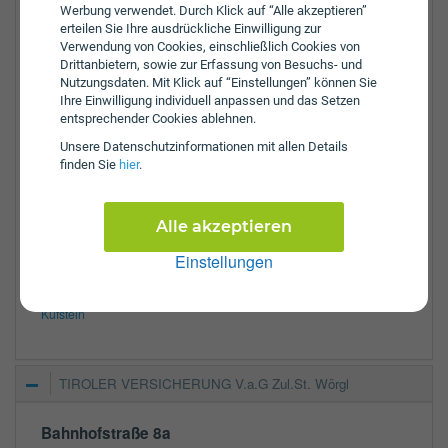
Werbung verwendet. Durch Klick auf “Alle akzeptieren”
Ladestraße 14
erteilen Sie Ihre ausdrückliche Einwilligung zur
6300
Wörgl
Verwendung von Cookies, einschließlich Cookies von
Drittanbietern, sowie zur Erfassung von Besuchs- und
Tel.:
+43-5332-72695
Nutzungsdaten. Mit Klick auf “Einstellungen” können Sie
E-Mail:
ingeborg.leitinger@grawe.at
Ihre Einwilligung individuell anpassen und das Setzen
entsprechender Cookies ablehnen.
Öffnungszeiten:
Unsere Daten­schutz­informationen mit allen Details
Mo:
8:00 - 12:00 Uhr
finden Sie
hier
.
Di:
8:00 - 12:00 Uhr
Mi:
8:00 - 12:00 Uhr
Do:
8:00 - 12:00 Uhr
Alle akzeptieren
Fr:
8:00 - 12:00 Uhr
Einstellungen
Zulassungsbezirke:
Kitzbühel
Kufstein
TIROLER VERSICHERUNG V.a.G Zul.St. Wörgl
Bahnhofstraße 8a