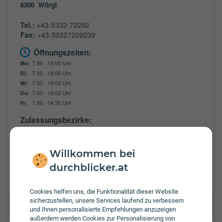
6300
Wörgl
Tel.:
+43-5332-72292
Fax:
+43-53327229239
Öffnungszeiten:
Mo:
7:30 - 16:00 Uhr
Di:
7:30 - 16:00 Uhr
Mi:
7:30 - 16:00 Uhr
Do:
7:30 - 16:00 Uhr
Fr:
7:30 - 14:30 Uhr
Zulassungsbezirke:
Innsbruck
Innsbruck Land
Kitzbühel
Willkommen bei
Kufstein
durchblicker.at
Schwaz
Cookies helfen uns, die Funktionalität dieser Website
sicherzustellen, unsere Services laufend zu verbessern
Grazer Wechselseitige Bezirksbüro Wörgl
und Ihnen personalisierte Empfehlungen anzuzeigen
außerdem werden Cookies zur Personalisierung von